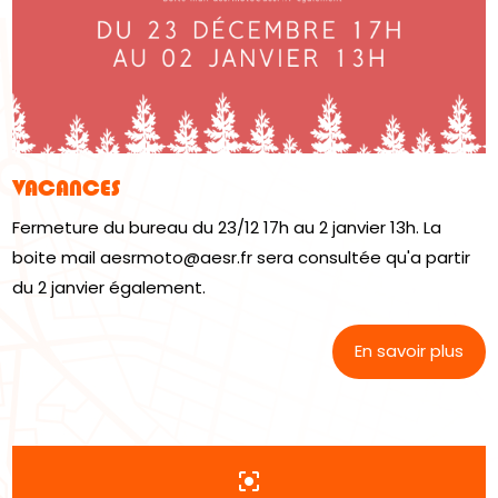
VACANCES
Fermeture du bureau du 23/12 17h au 2 janvier 13h. La
boite mail aesrmoto@aesr.fr sera consultée qu'a partir
du 2 janvier également.
En savoir plus
center_focus_strong