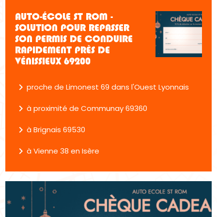
AUTO-ÉCOLE ST ROM -
SOLUTION POUR REPASSER
SON PERMIS DE CONDUIRE
RAPIDEMENT PRÈS DE
VÉNISSIEUX 69200
navigate_next
proche de Limonest 69 dans l'Ouest Lyonnais
navigate_next
à proximité de Communay 69360
navigate_next
à Brignais 69530
navigate_next
à Vienne 38 en Isère