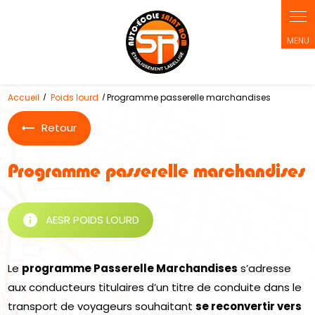
Panneau de gestion des cookies
Accueil
Poids lourd
Programme passerelle marchandises
Retour
Programme passerelle marchandises
info
AESR POIDS LOURD
Le
programme Passerelle Marchandises
s’adresse
aux conducteurs titulaires d’un titre de conduite dans le
transport de voyageurs souhaitant
se reconvertir vers