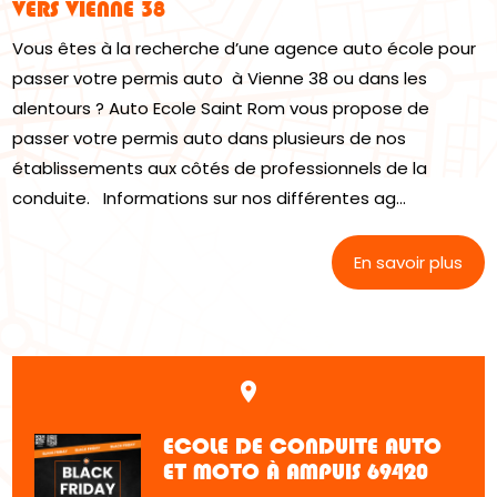
VERS VIENNE 38
Vous êtes à la recherche d’une agence auto école pour
passer votre permis auto à Vienne 38 ou dans les
alentours ? Auto Ecole Saint Rom vous propose de
passer votre permis auto dans plusieurs de nos
établissements aux côtés de professionnels de la
conduite. Informations sur nos différentes ag...
En savoir plus
place
ECOLE DE CONDUITE AUTO
ET MOTO À AMPUIS 69420