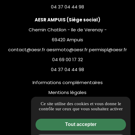
04 37 04 44 98
AESR AMPUIS (Siège social)
Chemin Chatilon - Ile de Verenay -
69420 Ampuis
contact@aesr.fr aesrmoto@aesr.fr permispl@aesr.fr
04 69 00 17 32
04 37 04 44 98
Informations complémentaires
Mentions légales
Politique de confidentialité
Ce site utilise des cookies et vous donne le
contrôle sur ceux que vous souhaitez activer
Flux RSS
Gestion des cookies
Tout accepter