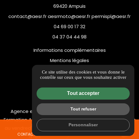
69420 Ampuis
contact@aesr.fr aesrmoto@aesr.fr permispl@aesr.fr
04 69 00 17 32
04 37 04 44 98
Informations complémentaires
Mentions légales
Politique de confidentialité
Ce site utilise des cookies et vous donne le
contrôle sur ceux que vous souhaitez activer
Flux RSS
Gestion des cookies
Tout accepter
Tout refuser
Agence et Centre de
Agence St Charles : 17h à
Formation Ampuis : Du lundi
18h bureau - 18h à 19h cours
Personnaliser
mail
call
au vendredi : Accueil 13h30
de code
CONTACTEZ-NOUS
04 69 00 17 32
à 18h