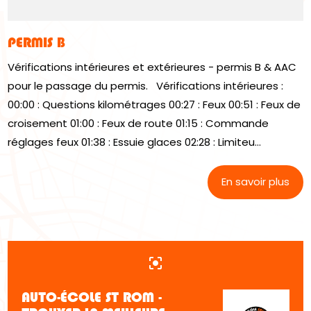
PERMIS B
Vérifications intérieures et extérieures - permis B & AAC
pour le passage du permis. Vérifications intérieures :
00:00 : Questions kilométrages 00:27 : Feux 00:51 : Feux de
croisement 01:00 : Feux de route 01:15 : Commande
réglages feux 01:38 : Essuie glaces 02:28 : Limiteu...
En savoir plus
center_focus_strong
AUTO-ÉCOLE ST ROM -