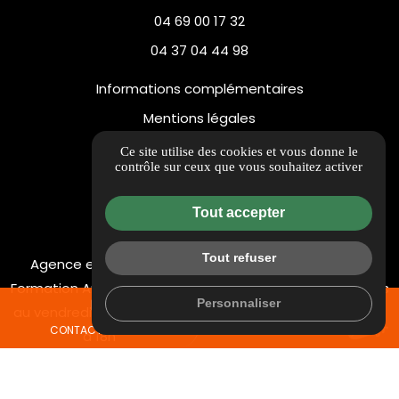
04 69 00 17 32
04 37 04 44 98
Informations complémentaires
Mentions légales
Politique de confidentialité
Ce site utilise des cookies et vous donne le
contrôle sur ceux que vous souhaitez activer
Flux RSS
Gestion des cookies
Tout accepter
Tout refuser
Agence et Centre de
Agence St Charles : 17h à
Formation Ampuis : Du lundi
18h bureau - 18h à 19h cours
Personnaliser
mail
call
au vendredi : Accueil 13h30
de code
CONTACTEZ-NOUS
04 69 00 17 32
à 18h