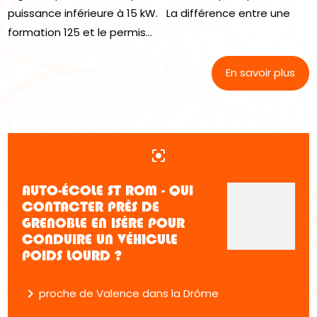
puissance inférieure à 15 kW. La différence entre une
formation 125 et le permis...
En savoir plus
center_focus_strong
AUTO-ÉCOLE ST ROM - QUI
CONTACTER PRÈS DE
GRENOBLE EN ISÈRE POUR
CONDUIRE UN VÉHICULE
POIDS LOURD ?
navigate_next
proche de Valence dans la Drôme