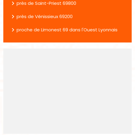
navigate_next
près de Saint-Priest 69800
navigate_next
près de Vénissieux 69200
navigate_next
proche de Limonest 69 dans l'Ouest Lyonnais