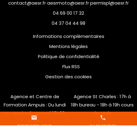
contact@aesr.fr aesrmoto@aesr.fr permispl@aesr.fr
04 69 00 17 32
04 37 04 44 98
Informations complémentaires
Mentions légales
Politique de confidentialité
Flux RSS
Gestion des cookies
Agence et Centre de
Agence St Charles : 17h à
Formation Ampuis : Du lundi
18h bureau - 18h à 19h cours
au vendredi : Accueil 13h30
de code
mail
call
à 18h
CONTACTEZ-NOUS
04 69 00 17 32