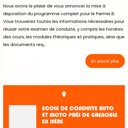
Nous avons le plaisir de vous annoncer la mise à
disposition du programme complet pour le Permis B.
Vous trouverez toutes les informations nécessaires pour
réussir votre examen de conduite, y compris les horaires
des cours, les modules théoriques et pratiques, ainsi que
les documents req...
En savoir plus
place
ECOLE DE CONDUITE AUTO
ET MOTO PRÈS DE GRENOBLE
EN ISÈRE