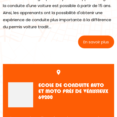
la conduite d'une voiture est possible à partir de 15 ans.
Ainsi, les apprenants ont la possibilité d'obtenir une
expérience de conduite plus importante à la différence
du permis voiture tradit...
En savoir plus
place
ECOLE DE CONDUITE AUTO
ET MOTO PRÈS DE VÉNISSIEUX
69200