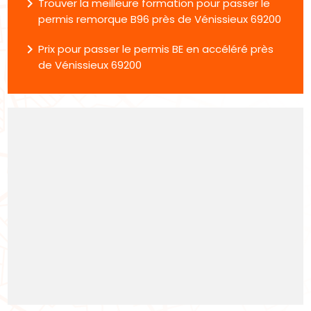
navigate_next
Trouver la meilleure formation pour passer le
permis remorque B96 près de Vénissieux 69200
navigate_next
Prix pour passer le permis BE en accéléré près
de Vénissieux 69200