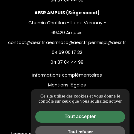
AESR AMPUIS (Siège social)
Chemin Chatilon - Ile de Verenay -
69420 Ampuis
contact@aesr.fr aesrmoto@aesr.fr permispl@aesr.fr
04 69 00 17 32
04 37 04 44 98
Informations complémentaires
Mentions légales
Politique de confidentialité
Ce site utilise des cookies et vous donne le
contrôle sur ceux que vous souhaitez activer
Flux RSS
Gestion des cookies
Tout accepter
Tout refuser
Agence et Centre de
Agence St Charles : 17h à