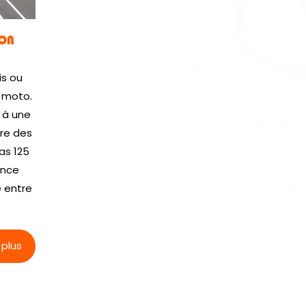
ION
is ou
 moto.
 à une
re des
as 125
ance
e entre
 plus