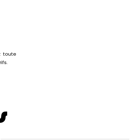
 toute
ifs.
s