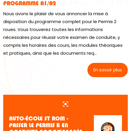
PROGRAMME A1/A2
Nous avons le plaisir de vous annoncer la mise à
disposition du programme complet pour le Permis 2
roues. Vous trouverez toutes les informations
nécessaires pour réussir votre examen de conduite, y
compris les horaires des cours, les modules théoriques
et pratiques, ainsi que les documents req...
En savoir plus
center_focus_strong
AUTO-ÉCOLE ST ROM -
PASSER LE PERMIS B EN