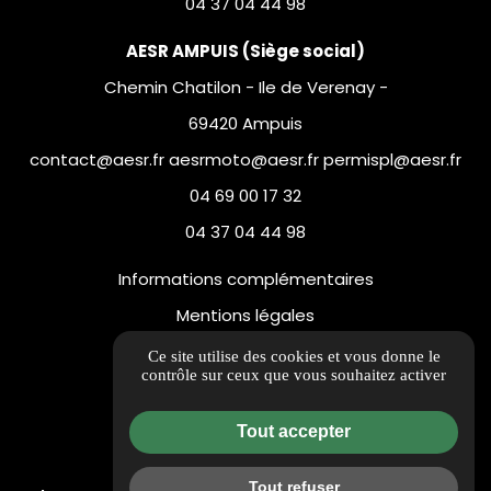
04 37 04 44 98
AESR AMPUIS (Siège social)
Chemin Chatilon - Ile de Verenay -
69420 Ampuis
contact@aesr.fr aesrmoto@aesr.fr permispl@aesr.fr
04 69 00 17 32
04 37 04 44 98
Informations complémentaires
Mentions légales
Politique de confidentialité
Ce site utilise des cookies et vous donne le
contrôle sur ceux que vous souhaitez activer
Flux RSS
Gestion des cookies
Tout accepter
Tout refuser