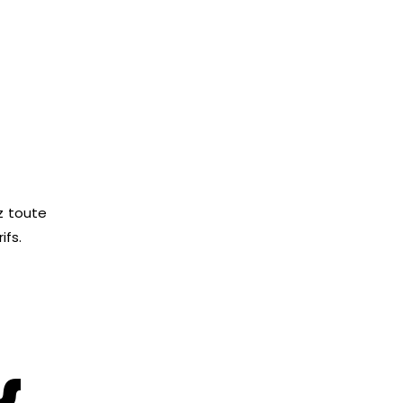
z toute
ifs.
s