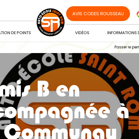
AVIS CODES ROUSSEAU
TION DE POINTS
VIDÉOS
INFORMATIONS 
Passer le p
rmis B en
ccompagnée à
e Communay