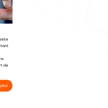
ssite
étant
ons
rt de
 plus