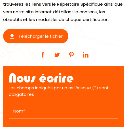
trouverez les liens vers le Répertoire Spécifique ainsi que
vers notre site internet détaillant le contenu, les
objectifs et les modalités de chaque certification.
get_app
Télécharger le fichier
Nous écrire
Les champs indiqués par un astérisque (*) sont
obligatoires
Nom*