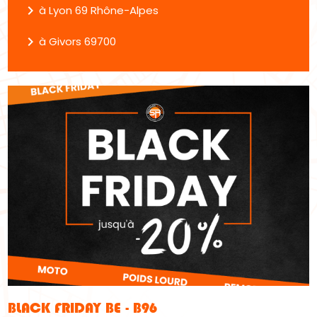
navigate_next
à Lyon 69 Rhône-Alpes
navigate_next
à Givors 69700
BLACK FRIDAY BE - B96