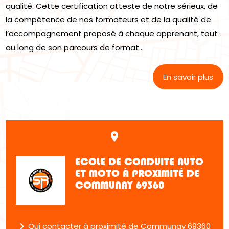
qualité. Cette certification atteste de notre sérieux, de
la compétence de nos formateurs et de la qualité de
l’accompagnement proposé à chaque apprenant, tout
au long de son parcours de format...
En savoir plus
place
ECOLE DE CONDUITE AUTO
ET MOTO À PROXIMITÉ DE
COMMUNAY 69360
navigate_next
Qui contacter à proximité de Communay 69360